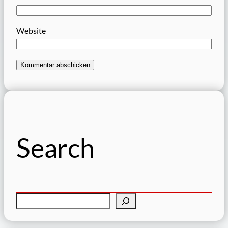
Website
Search
S
u
c