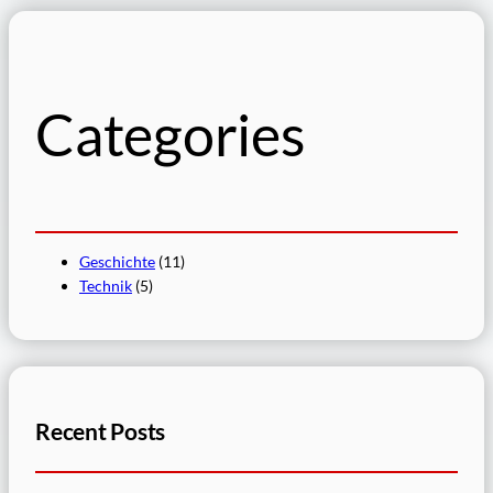
h
e
n
Categories
Geschichte
(11)
Technik
(5)
Recent Posts